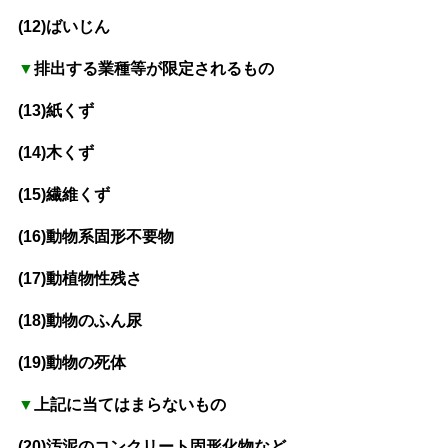
(12)ばいじん
▼
排出する業種等が限定されるもの
(13)紙くず
(14)木くず
(15)繊維くず
(16)動物系固形不要物
(17)動植物性残さ
(18)動物のふん尿
(19)動物の死体
▼
上記に当てはまらないもの
(20)汚泥のコンクリート固形化物など