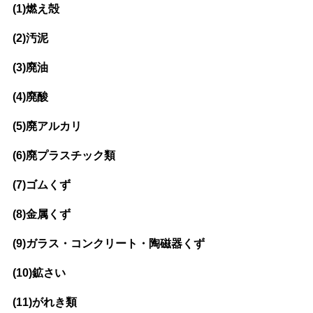
(1)燃え殻
(2)汚泥
(3)廃油
(4)廃酸
(5)廃アルカリ
(6)廃プラスチック類
(7)ゴムくず
(8)金属くず
(9)ガラス・コンクリート・陶磁器くず
(10)鉱さい
(11)がれき類