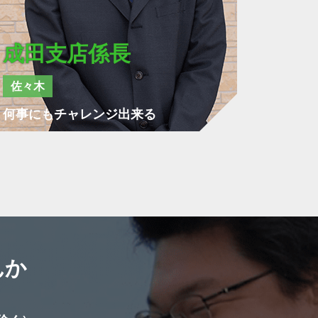
成田支店係長
佐々木
何事にもチャレンジ出来る
んか