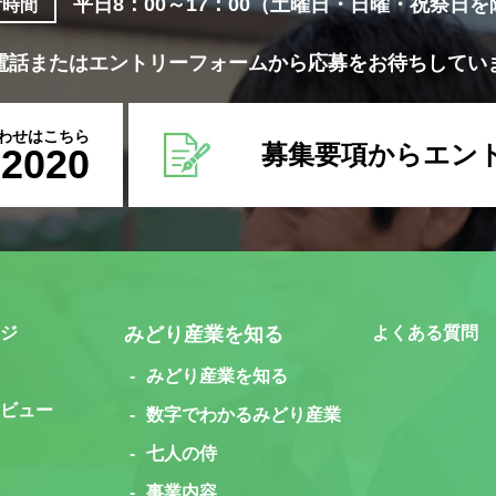
平日8：00～17：00
（土曜日・日曜・祝祭日を
付時間
電話またはエントリーフォームから応募をお待ちしてい
わせはこちら
募集要項からエン
-2020
ジ
みどり産業を知る
よくある質問
みどり産業を知る
ビュー
数字でわかるみどり産業
七人の侍
事業内容