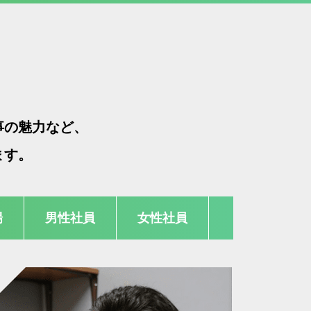
！
事の魅力など、
ます。
場
男性社員
女性社員