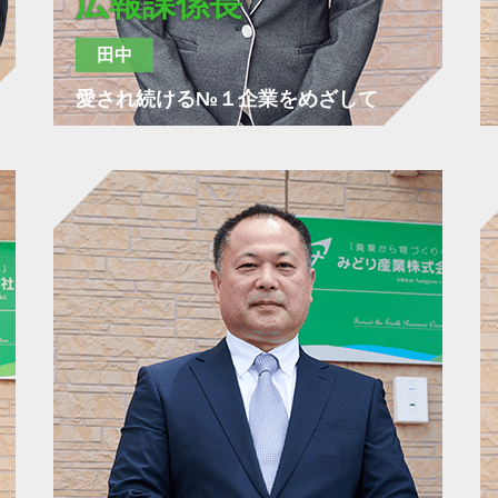
広報課係長
田中
愛され続ける№１企業をめざして