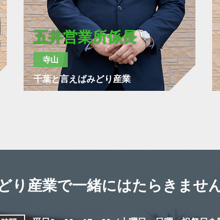
五井営業所係長
寺山
千葉と言えばみどり産業
どり産業で
一緒にはたらきませ