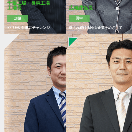
千葉工場・長柄工場
工場長
広報課係長
加藤
田中
やりたい仕事にチャレンジ
愛され続ける№１企業をめざして