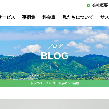
会社概要
サービス
事例集
料金表
私たちについて
サス
ブログ
BLOG
サイクル
飲食系廃棄物リサイクル
オフィ
いて
よくある質問
メンバー紹介
トップページ
> 成田支店の５Ｓ活動
プ事例
棄物管理
工場向け産業廃棄物管理
オフィ