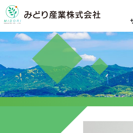
サービス
事例集
私たちについ
て
真の循環型社会構築のため、廃
サービスを導入して、自然にや
棄物を資源として可能な限りリ
さしく
小売業向けリ
みどり産業のことやメンバーの
サイクルすることを目指してい
どれだけコストを抑える事が出
紹介
事例集
私たちにつ
ます。
来たのかを
コンプライアンスや新規授業に
ご紹介します
ついて
ご紹介します
ピックアッ
病院からの廃