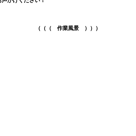
お声かけください！
（（（ 作業風景 ）））