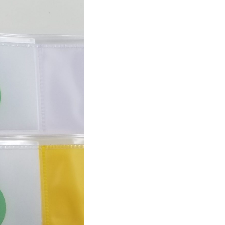
電子マニフェ
ストで
廃棄物の一元
管理
理