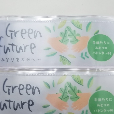
少量の軟質系
汚れた廃プラ
廃プラスチッ
スチックの
ク
処理に困って
リサイクルの
の取組
いました
ご案内
システム
粗大ごみ・不用品回収
遺品整