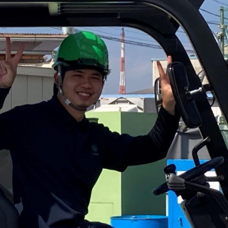
少量の軟質系
汚れた廃プラ
廃プラスチッ
スチックの
ク
処理に困って
リサイクルの
の取組
いました
ご案内
システム
粗大ごみ・不用品回収
遺品整