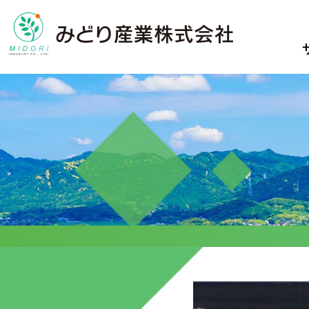
サービス
事例集
私たちについ
て
真の循環型社会構築のため、廃
サービスを導入して、自然にや
棄物を資源として可能な限りリ
さしく
小売業向けリ
みどり産業のことやメンバーの
サイクルすることを目指してい
どれだけコストを抑える事が出
紹介
事例集
私たちにつ
ます。
来たのかを
コンプライアンスや新規授業に
ご紹介します
ついて
ご紹介します
ピックアッ
病院からの廃