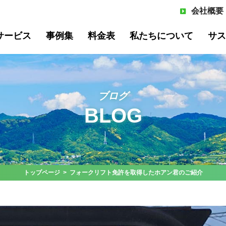
会社概要
サービス
事例集
料金表
私たちについて
サス
ブログ
BLOG
サイクル
飲食系廃棄物リサイクル
オフィ
いて
よくある質問
メンバー紹介
トップページ
> フォークリフト免許を取得したホアン君のご紹介
プ事例
棄物管理
工場向け産業廃棄物管理
オフィ