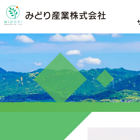
サービス
事例集
私たちについ
て
真の循環型社会構築のため、廃
サービスを導入して、自然にや
棄物を資源として可能な限りリ
さしく
小売業向けリ
みどり産業のことやメンバーの
サイクルすることを目指してい
どれだけコストを抑える事が出
紹介
事例集
私たちにつ
ます。
来たのかを
コンプライアンスや新規授業に
ご紹介します
ついて
ご紹介します
ピックアッ
病院からの廃