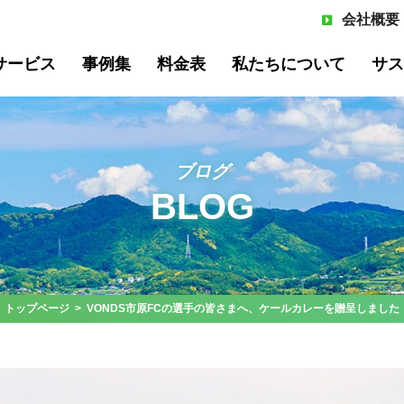
会社概要
サービス
事例集
料金表
私たちについて
サス
ブログ
BLOG
サイクル
飲食系廃棄物リサイクル
オフィ
いて
よくある質問
メンバー紹介
トップページ
> VONDS市原FCの選手の皆さまへ、ケールカレーを贈呈しました
プ事例
棄物管理
工場向け産業廃棄物管理
オフィ