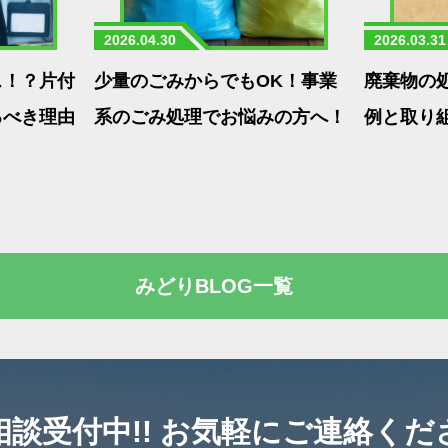
2026.04.30
2026.03.31
ス！？片付
少量のごみからでもOK！事業
廃棄物の
るべき理由
系のごみ処理でお悩みの方へ！
例と取り
みどりBLOG一覧
相談受付中!!
お気軽にご連絡くだ