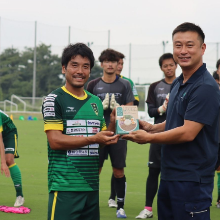
少量の軟質系
汚れた廃プラ
廃プラスチッ
スチックの
ク
処理に困って
リサイクルの
の取組
いました
ご案内
システム
粗大ごみ・不用品回収
遺品整