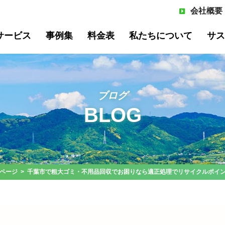
会社概要
サービス
事例集
料金表
私たちについて
サス
ブログ
BLOG
サイクル
飲食系廃棄物リサイクル
オフィ
いて
よくある質問
メンバー紹介
ページ
> 千葉市で粗大ゴミ・不用品回収でお困りなら適正処理でリサイクルポイ
プ事例
棄物管理
工場向け産業廃棄物管理
オフィ