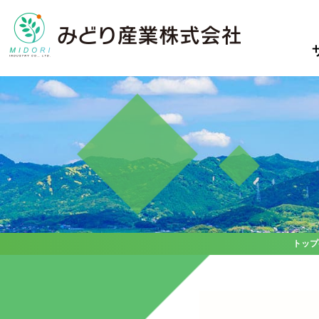
サービス
事例集
私たちについ
て
真の循環型社会構築のため、廃
サービスを導入して、自然にや
棄物を資源として可能な限りリ
さしく
小売業向けリ
みどり産業のことやメンバーの
サイクルすることを目指してい
どれだけコストを抑える事が出
紹介
事例集
私たちにつ
ます。
来たのかを
コンプライアンスや新規授業に
ご紹介します
トップ
ついて
ご紹介します
ピックアッ
病院からの廃