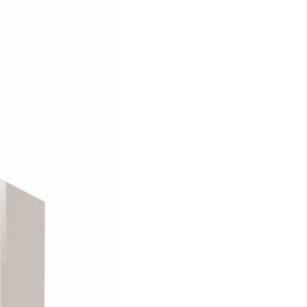
電子マニフェ
ストで
廃棄物の一元
管理
理