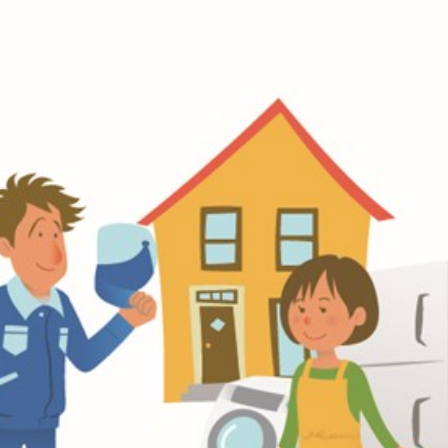
少量の軟質系
汚れた廃プラ
廃プラスチッ
スチックの
ク
処理に困って
リサイクルの
の取組
いました
ご案内
システム
粗大ごみ・不用品回収
遺品整