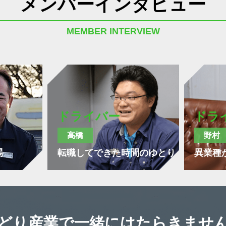
メンバーインタビュー
MEMBER INTERVIEW
ドライバー
ドラ
高橋
野村
場
転職してできた時間のゆとり
異業種
どり産業で
一緒にはたらきませ