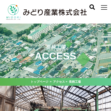
長柄工場
ACCESS
トップページ
>
アクセス
> 長柄工場